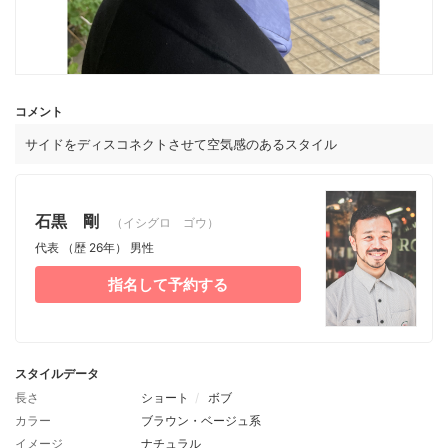
コメント
サイドをディスコネクトさせて空気感のあるスタイル
石黒 剛
（イシグロ ゴウ）
代表
（歴 26年）
男性
指名して予約する
スタイルデータ
長さ
ショート
ボブ
カラー
ブラウン・ベージュ系
イメージ
ナチュラル