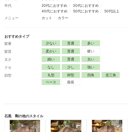
年代
20代におすすめ
30代におすすめ
40代におすすめ
50代におすすめ
50代以上
メニュー
カット
カラー
おすすめタイプ
少ない
普通
多い
髪量
柔かい
普通
硬い
髪質
細い
普通
太い
太さ
なし
少し
強い
クセ
丸型
卵型
四角
逆三角
顔型
ベース
面長
石黒 剛
の他のスタイル