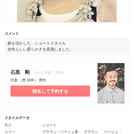
コメント
癖を活かした、ショートスタイル
女性らしい柔らかさを意識しました。
石黒 剛
（イシグロ ゴウ）
代表
（歴 26年）
男性
指名して予約する
スタイルデータ
長さ
ショート
カラー
ブラウン・ベージュ系
ブラウン
ベージュ