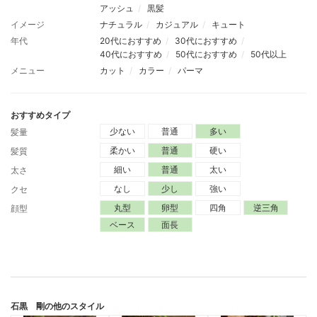
アッシュ
黒髪
イメージ
ナチュラル
カジュアル
キュート
年代
20代におすすめ
30代におすすめ
40代におすすめ
50代におすすめ
50代以上
メニュー
カット
カラー
パーマ
おすすめタイプ
少ない
普通
多い
髪量
柔かい
普通
硬い
髪質
細い
普通
太い
太さ
なし
少し
強い
クセ
丸型
卵型
四角
逆三角
顔型
ベース
面長
石黒 剛
の他のスタイル