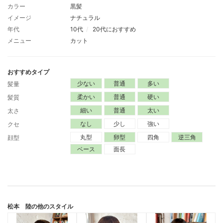
カラー
黒髪
イメージ
ナチュラル
年代
10代
20代におすすめ
メニュー
カット
おすすめタイプ
少ない
普通
多い
髪量
柔かい
普通
硬い
髪質
細い
普通
太い
太さ
なし
少し
強い
クセ
丸型
卵型
四角
逆三角
顔型
ベース
面長
松本 陸
の他のスタイル