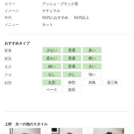
カラー
アッシュ・ブラック系
イメージ
ナチュラル
年代
50代におすすめ
50代以上
メニュー
カット
おすすめタイプ
少ない
普通
多い
髪量
柔かい
普通
硬い
髪質
細い
普通
太い
太さ
なし
少し
強い
クセ
丸型
卵型
四角
逆三角
顔型
ベース
面長
上村 太一
の他のスタイル