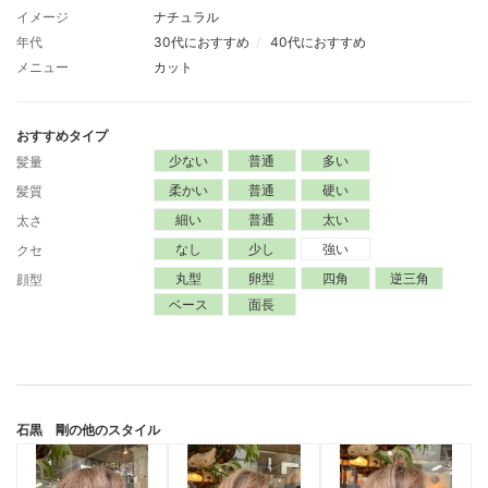
イメージ
ナチュラル
年代
30代におすすめ
40代におすすめ
メニュー
カット
おすすめタイプ
少ない
普通
多い
髪量
柔かい
普通
硬い
髪質
細い
普通
太い
太さ
なし
少し
強い
クセ
丸型
卵型
四角
逆三角
顔型
ベース
面長
石黒 剛
の他のスタイル