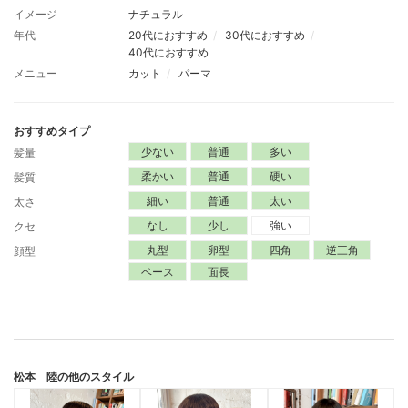
イメージ
ナチュラル
年代
20代におすすめ
30代におすすめ
40代におすすめ
メニュー
カット
パーマ
おすすめタイプ
少ない
普通
多い
髪量
柔かい
普通
硬い
髪質
細い
普通
太い
太さ
なし
少し
強い
クセ
丸型
卵型
四角
逆三角
顔型
ベース
面長
松本 陸
の他のスタイル