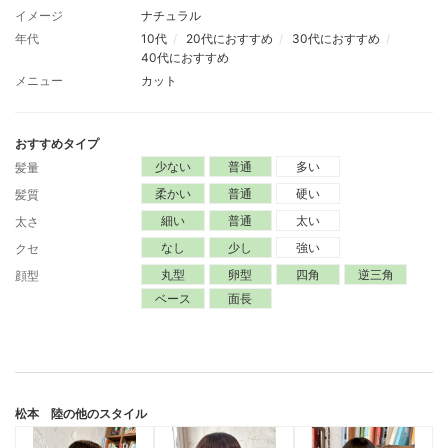
イメージ
ナチュラル
年代
10代
20代におすすめ
30代におすすめ
40代におすすめ
メニュー
カット
おすすめタイプ
少ない
普通
多い
髪量
柔かい
普通
硬い
髪質
細い
普通
太い
太さ
なし
少し
強い
クセ
丸型
卵型
四角
逆三角
顔型
ベース
面長
松本 陸
の他のスタイル