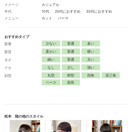
イメージ
カジュアル
年代
10代
20代におすすめ
30代におすすめ
メニュー
カット
パーマ
おすすめタイプ
少ない
普通
多い
髪量
柔かい
普通
硬い
髪質
細い
普通
太い
太さ
なし
少し
強い
クセ
丸型
卵型
四角
逆三角
顔型
ベース
面長
松本 陸
の他のスタイル