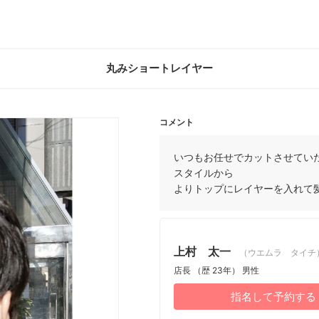
丸みショートレイヤー
コメント
いつもお任せでカットさせてい
スタイルから
よりトップにレイヤーを入れて
上村 太一
（ウエムラ タイチ
店長
（歴 23年）
男性
指名して予約する