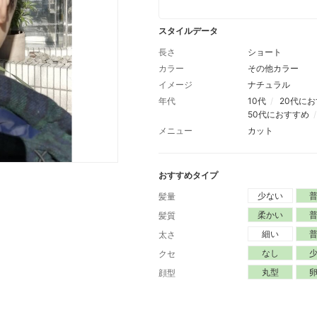
スタイルデータ
長さ
ショート
カラー
その他カラー
イメージ
ナチュラル
年代
10代
20代に
50代におすすめ
メニュー
カット
おすすめタイプ
少ない
髪量
柔かい
髪質
細い
太さ
なし
クセ
丸型
顔型