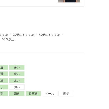
おすすめ
30代におすすめ
40代におすすめ
50代以上
普通
多い
普通
硬い
普通
太い
少し
強い
卵型
四角
逆三角
ベース
面長