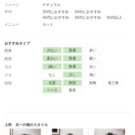
イメージ
ナチュラル
年代
20代におすすめ
30代におすすめ
40代におすすめ
50代におすすめ
50代以上
メニュー
カット
おすすめタイプ
少ない
普通
多い
髪量
柔かい
普通
硬い
髪質
細い
普通
太い
太さ
なし
少し
強い
クセ
丸型
卵型
四角
逆三角
顔型
ベース
面長
上村 太一
の他のスタイル