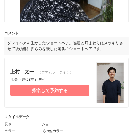
コメント
グレイヘアを生かしたショートヘア。襟足と耳まわりはスッキリさ
せて後頭部に膨らみを残した定番のショートヘアです。
上村 太一
（ウエムラ タイチ）
店長
（歴 23年）
男性
指名して予約する
スタイルデータ
長さ
ショート
カラー
その他カラー