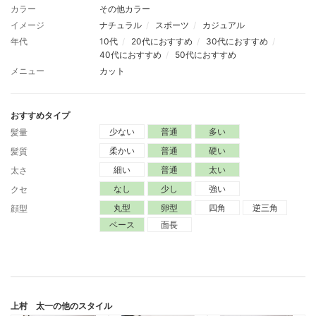
カラー
その他カラー
イメージ
ナチュラル
スポーツ
カジュアル
年代
10代
20代におすすめ
30代におすすめ
40代におすすめ
50代におすすめ
メニュー
カット
おすすめタイプ
少ない
普通
多い
髪量
柔かい
普通
硬い
髪質
細い
普通
太い
太さ
なし
少し
強い
クセ
丸型
卵型
四角
逆三角
顔型
ベース
面長
上村 太一
の他のスタイル