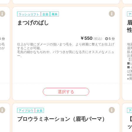
ラッシュリフト
全員
再来
ア
まつげのばし
眉
￥550
5 分
(税込)
5 分
つ毛
仕上がり後にダメージの強いまつ毛を、より綺麗に整えてお仕上げ
地
力が
することが可能。
眉
毛先の細かなちぢれや、バラつきが気になる方にオススメなメニュ
肌
ー。
注
【
■
■
は
※
※
選択する
アイブロウ
全員
ア
ブロウラミネーション（眉毛パーマ）
【