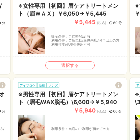
/
※女性専用【初回】眉ケアトリートメン
ト（眉ＷＡＸ）￥6,050→￥5,445
￥
￥5,445
0 分
(税込)
60 分
提示条件：
予約時/会計時
利用条件：
ご新規様/最終来店が1年以上の方
利用可能/他割引併用不可
選択する
アイブロウ
新規
メンズ
ア
オ
※男性専用【初回】眉ケアトリートメン
ト（眉毛WAX脱毛）\6,600→￥5,940
\
￥5,940
0 分
(税込)
60 分
方/
利用条件：
当店のご利用が初めての方