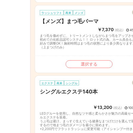
ラッシュリフト
再来
メンズ
【メンズ】まつ毛パーマ
￥7,370
(税込)
4
まつ毛を傷めずに、トリートメントしながらまつ毛をアップさ
初めての化粧品認可システム！！ ロット式の為、カール具合も
好みで調整OK！施術時間はまつ毛の状態により多少異なります
（上まつげのみ）
選択する
エクステ
再来
シングル
シングルエクステ140本
￥13,200
(税込)
10
LEDグルーを使用し、自然なツヤ感と柔らかさが魅力の高級セ
ルエクステを装着。
うぶ毛は避け、まっすぐ生えている健康なまつげだけを選んで
するので地まつ毛のダメージを最小に留めます。
+2,200円でフラットラッシュに変更可能（アイシャンプー付き