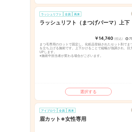
ラッシュリフト
全員
再来
ラッシュリフト（まつげパーマ）上下
￥14,740
(税込)
7
まつ毛専用のロットで固定し、化粧品登録されたセット剤でま
を立ち上げる施術です。上下かけることで縦幅が強調され、目
UPします。
※施術中担当者が変わる場合がございます。
選択する
アイブロウ
全員
再来
眉カット※女性専用