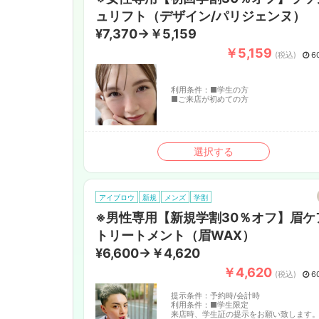
ュリフト（デザイン/パリジェンヌ）
¥7,370→￥5,159
￥5,159
(税込)
6
利用条件：
■学生の方
■ご来店が初めての方
選択する
アイブロウ
新規
メンズ
学割
※男性専用【新規学割30％オフ】眉ケ
トリートメント（眉WAX）
¥6,600→￥4,620
￥4,620
(税込)
6
提示条件：
予約時/会計時
利用条件：
■学生限定
来店時、学生証の提示をお願い致します