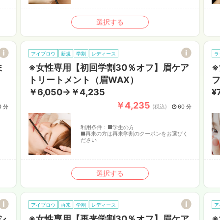
選択する
アイブロウ
新規
学割
レディース
ラ
ま
※女性専用【初回学割30％オフ】眉ケア
※
トリートメント（眉WAX）
フ
￥6,050→￥4,235
¥
￥4,235
0 分
(税込)
60 分
利用条件：
■学生の方
■再来の方は再来学割のクーポンをお選びく
ださい
選択する
アイブロウ
再来
学割
レディース
ア
シ
※女性専用【再来学割30％オフ】眉ケア
※