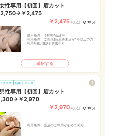
※女性専用【初回】眉カット
2,750→￥2,475
￥2,475
(税込)
30 分
提示条件：
予約時/会計時
利用条件：
ご新規様/最終来店が1年以上の方
利用可能/他割引併用不可
選択する
イブロウ
新規
メンズ
※男性専用【初回】眉カット
3,300→￥2,970
￥2,970
(税込)
30 分
利用条件：
当店のご利用が初めての方