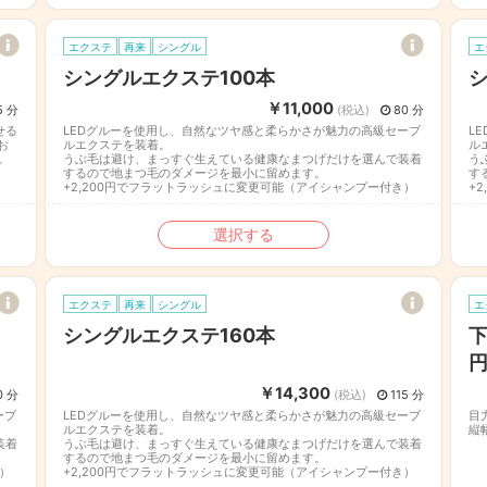
エクステ
再来
シングル
エ
シングルエクステ100本
シ
￥11,000
5 分
(税込)
80 分
せる
LEDグルーを使用し、自然なツヤ感と柔らかさが魅力の高級セーブ
L
お
ルエクステを装着。
ル
。
うぶ毛は避け、まっすぐ生えている健康なまつげだけを選んで装着
う
するので地まつ毛のダメージを最小に留めます。
す
+2,200円でフラットラッシュに変更可能（アイシャンプー付き）
+
選択する
エクステ
再来
シングル
エ
シングルエクステ160本
下
￥14,300
0 分
(税込)
115 分
ーブ
LEDグルーを使用し、自然なツヤ感と柔らかさが魅力の高級セーブ
目
ルエクステを装着。
縦
装着
うぶ毛は避け、まっすぐ生えている健康なまつげだけを選んで装着
するので地まつ毛のダメージを最小に留めます。
）
+2,200円でフラットラッシュに変更可能（アイシャンプー付き）