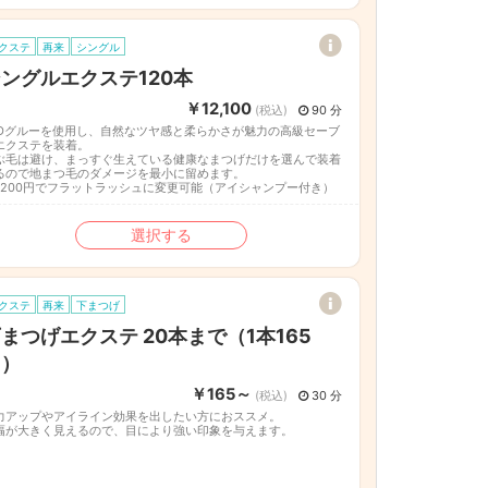
クステ
再来
シングル
ングルエクステ120本
￥12,100
(税込)
90 分
EDグルーを使用し、自然なツヤ感と柔らかさが魅力の高級セーブ
エクステを装着。
ぶ毛は避け、まっすぐ生えている健康なまつげだけを選んで装着
るので地まつ毛のダメージを最小に留めます。
2,200円でフラットラッシュに変更可能（アイシャンプー付き）
選択する
クステ
再来
下まつげ
まつげエクステ 20本まで（1本165
円）
￥165～
(税込)
30 分
力アップやアイライン効果を出したい方におススメ。
幅が大きく見えるので、目により強い印象を与えます。