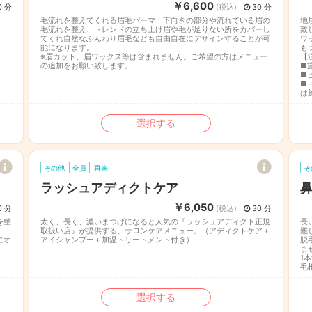
￥6,600
0 分
(税込)
30 分
毛流れを整えてくれる眉毛パーマ！下向きの部分や流れている眉の
地
毛流れを整え、トレンドの立ち上げ眉や毛が足りない所をカバーし
致
てくれ自然なふんわり眉毛なども自由自在にデザインすることが可
ワ
能になります。
も
※眉カット、眉ワックス等は含まれません。ご希望の方はメニュー
【
の追加をお願い致します。
■
■
■
は
選択する
その他
全員
再来
そ
ラッシュアディクトケア
￥6,050
0 分
(税込)
30 分
を整
太く、長く、濃いまつげになると人気の『ラッシュアディクト正規
長
取扱い店』が提供する、サロンケアメニュー。（アディクトケア＋
難
にオ
アイシャンプー＋加温トリートメント付き）
脱
ま
1
毛
選択する