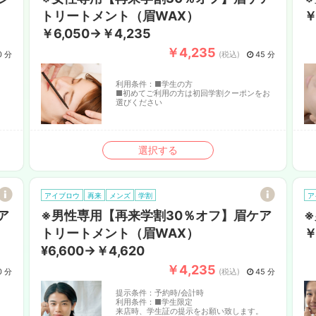
トリートメント（眉WAX）
￥
￥6,050→￥4,235
￥4,235
0 分
(税込)
45 分
利用条件：
■学生の方
■初めてご利用の方は初回学割クーポンをお
選びください
選択する
アイブロウ
再来
メンズ
学割
ア
ア
※男性専用【再来学割30％オフ】眉ケア
※
トリートメント（眉WAX）
￥
¥6,600→￥4,620
￥4,235
0 分
(税込)
45 分
提示条件：
予約時/会計時
利用条件：
■学生限定
。
来店時、学生証の提示をお願い致します。