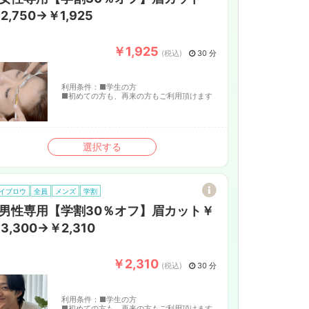
2,750→￥1,925
￥1,925
(税込)
30 分
利用条件：
■学生の方
■初めての方も、再来の方もご利用頂けます
選択する
イブロウ
全員
メンズ
学割
男性専用【学割30％オフ】眉カット￥
3,300→￥2,310
￥2,310
(税込)
30 分
利用条件：
■学生の方
■初めての方も、再来の方もご利用頂けます