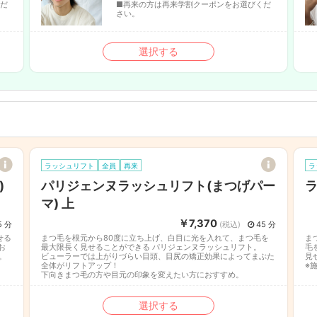
くだ
■再来の方は再来学割クーポンをお選びくだ
さい。
選択する
ラッシュリフト
全員
再来
ラ
)
パリジェンヌラッシュリフト(まつげパー
ラ
マ) 上
￥7,370
5 分
(税込)
45 分
せる
まつ毛を根元から80度に立ち上げ、白目に光を入れて、まつ毛を
ま
お
最大限長く見せることができる パリジェンヌラッシュリフト。
毛
。
ビューラーでは上がりづらい目頭、目尻の矯正効果によってまぶた
見
全体がリフトアップ！
※
下向きまつ毛の方や目元の印象を変えたい方におすすめ。
選択する