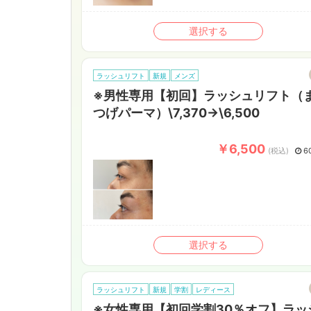
選択する
ラッシュリフト
新規
メンズ
※男性専用【初回】ラッシュリフト（
つげパーマ）\7,370→\6,500
￥6,500
(税込)
6
選択する
ラッシュリフト
新規
学割
レディース
※女性専用【初回学割30％オフ】ラッ