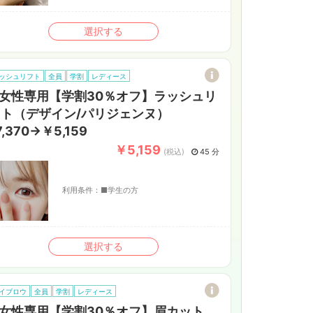
選択する
ッシュリフト
全員
学割
レディース
女性専用【学割30％オフ】ラッシュリ
ト（デザイン/パリジェンヌ）
7,370→￥5,159
￥5,159
(税込)
45 分
利用条件：
■学生の方
選択する
イブロウ
全員
学割
レディース
女性専用【学割30％オフ】眉カット