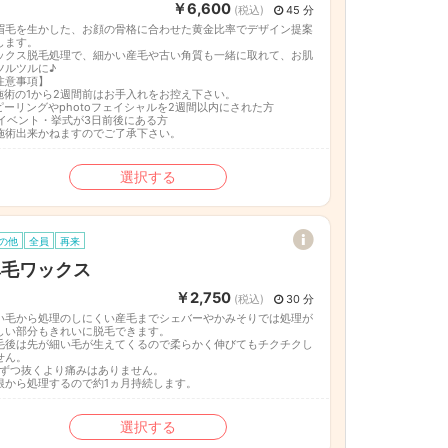
￥6,600
(税込)
45 分
眉毛を生かした、お顔の骨格に合わせた黄金比率でデザイン提案
します。
ックス脱毛処理で、細かい産毛や古い角質も一緒に取れて、お肌
ツルツルに♪
注意事項】
施術の1から2週間前はお手入れをお控え下さい。
ピーリングやphotoフェイシャルを2週間以内にされた方
 イベント・挙式が3日前後にある方
施術出来かねますのでご了承下さい。
選択する
の他
全員
再来
鼻毛ワックス
￥2,750
(税込)
30 分
い毛から処理のしにくい産毛までシェバーやかみそりでは処理が
しい部分もきれいに脱毛できます。
毛後は先が細い毛が生えてくるので柔らかく伸びてもチクチクし
せん。
本ずつ抜くより痛みはありません。
根から処理するので約1ヵ月持続します。
選択する