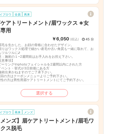
イブロウ
全員
再来
ケアトリートメント/眉ワックス ※女
性専用
￥6,050
(税込)
45 分
眉毛を生かした、お顔の骨格に合わせたデザイン。
周りはワックス処理で細かい産毛や古い角質も一緒に取れて、お
もツルツルに♪
意：施術の１~2週間前はお手入れをお控え下さい。
注意事項】
ピーリングやphotoフェイシャルを2週間以内にされた方
イベント・挙式が3日前後にある方
施術出来かねますのでご了承下さい。
初回の方はクーポンメニューよりご予約下さい。
男性の方は男性用眉ケアトリートメントにてご予約下さい。
選択する
イブロウ
再来
メンズ
メンズ】眉ケアトリートメント/眉毛ワ
ックス脱毛