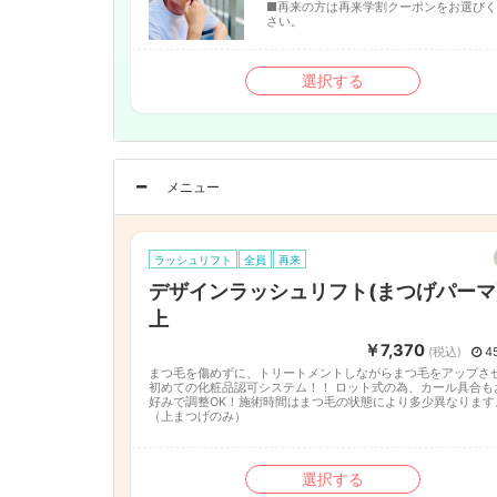
■再来の方は再来学割クーポンをお選び
さい。
選択する
メニュー
ラッシュリフト
全員
再来
デザインラッシュリフト(まつげパーマ
上
￥7,370
(税込)
4
まつ毛を傷めずに、トリートメントしながらまつ毛をアップさ
初めての化粧品認可システム！！ ロット式の為、カール具合も
好みで調整OK！施術時間はまつ毛の状態により多少異なります
（上まつげのみ）
選択する