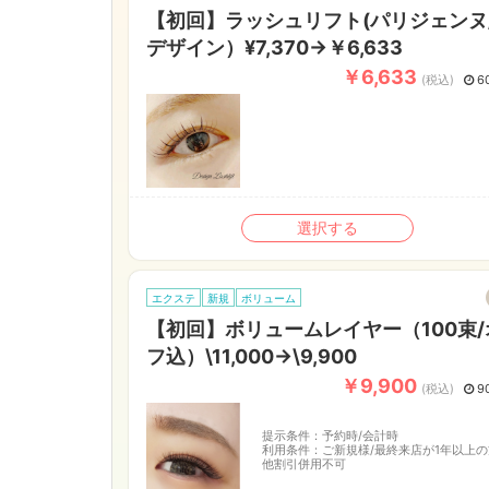
【初回】ラッシュリフト(パリジェンヌ
デザイン）¥7,370→￥6,633
￥6,633
(税込)
6
選択する
エクステ
新規
ボリューム
【初回】ボリュームレイヤー（100束/
フ込）\11,000→\9,900
￥9,900
(税込)
9
提示条件：
予約時/会計時
利用条件：
ご新規様/最終来店が1年以上の
他割引併用不可